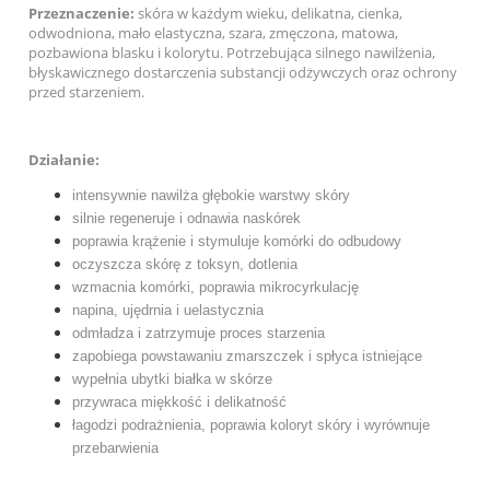
Przeznaczenie:
skóra w każdym wieku, delikatna, cienka,
odwodniona, mało elastyczna, szara, zmęczona, matowa,
pozbawiona blasku i kolorytu. Potrzebująca silnego nawilżenia,
błyskawicznego dostarczenia substancji odżywczych oraz ochrony
przed starzeniem.
Działanie:
intensywnie nawilża głębokie warstwy skóry
silnie regeneruje i odnawia naskórek
poprawia krążenie i stymuluje komórki do odbudowy
oczyszcza skórę z toksyn, dotlenia
wzmacnia komórki, poprawia mikrocyrkulację
napina, ujędrnia i uelastycznia
odmładza i zatrzymuje proces starzenia
zapobiega powstawaniu zmarszczek i spłyca istniejące
wypełnia ubytki białka w skórze
przywraca miękkość i delikatność
łagodzi podrażnienia, poprawia koloryt skóry i wyrównuje
przebarwienia