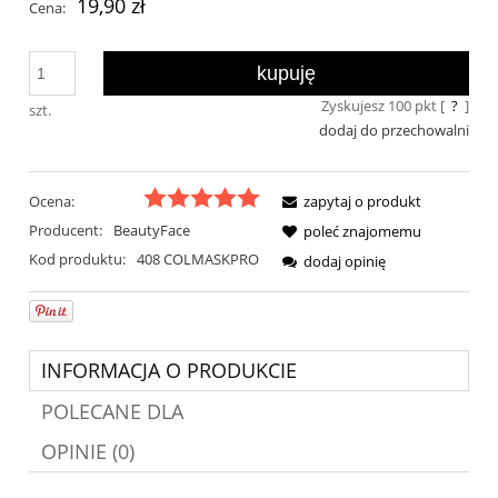
19,90 zł
Cena:
kupuję
Zyskujesz
100
pkt [
?
]
szt.
dodaj do przechowalni
Ocena:
zapytaj o produkt
Producent:
BeautyFace
poleć znajomemu
Kod produktu:
408 COLMASKPRO
dodaj opinię
INFORMACJA O PRODUKCIE
POLECANE DLA
OPINIE (0)