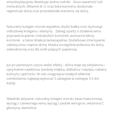
antyoksydacyjnie, likwidując wolne rodniki. Duża zawartość soli
mineralnych, Witamin B i C oraz beta-karotenu doskonale
regeneruje skórę oraz przeciwdziała starzeniu się skóry.
Naturalny kolagen morski wypełnia ubytki białka oraz stymuluje
odbudowę kolagenu i elastyny. Zabieg oparty o działanie wina
poprawia krążenie i metabolizm komórek, wzmacnia błony
komórek a także działa przeciwzapalnie. Dodatkowo intensywnie
uelastycznia i napina skórę. Maska szczególnie polecana do skóry
odwodnionej oraz dla osób palących papierosy.
Już po pierwszym użyciu widać efekty - skóra staje się odżywiona i
optymalnie nawilżona, bardziej miękka, delikatna i napięta, nabiera
kolorytu i jędrności. W celu osiągnięcia trwałych efektów
odmłodzenia najlepiej wykonać 5 zabiegów w odstępie 3-5 dni
każdy.
Składniki aktywne: naturalny kolagen morski, kwas hialuronowy,
wyciąg z czerwonego wina, wyciąg z pestek winogron, witamina C,
gliceryna, alantolina