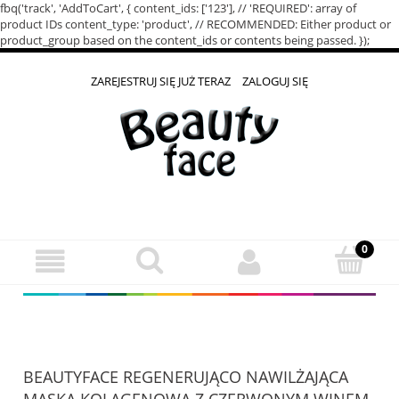
fbq('track', 'AddToCart', { content_ids: ['123'], // 'REQUIRED': array of
product IDs content_type: 'product', // RECOMMENDED: Either product or
product_group based on the content_ids or contents being passed. });
ZAREJESTRUJ SIĘ JUŻ TERAZ
ZALOGUJ SIĘ
BEAUTYFACE REGENERUJĄCO NAWILŻAJĄCA