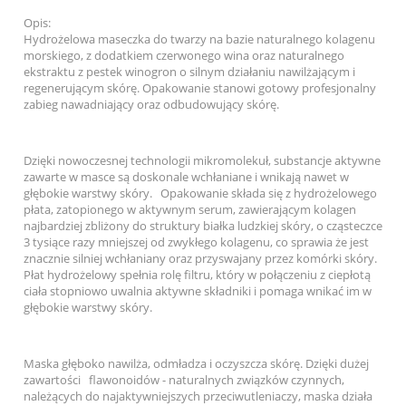
Opis:
Hydrożelowa maseczka do twarzy na bazie naturalnego kolagenu
morskiego, z dodatkiem czerwonego wina oraz naturalnego
ekstraktu z pestek winogron o silnym działaniu nawilżającym i
regenerującym skórę. Opakowanie stanowi gotowy profesjonalny
zabieg nawadniający oraz odbudowujący skórę.
Dzięki nowoczesnej technologii mikromolekuł, substancje aktywne
zawarte w masce są doskonale wchłaniane i wnikają nawet w
głębokie warstwy skóry. Opakowanie składa się z hydrożelowego
płata, zatopionego w aktywnym serum, zawierającym kolagen
najbardziej zbliżony do struktury białka ludzkiej skóry, o cząsteczce
3 tysiące razy mniejszej od zwykłego kolagenu, co sprawia że jest
znacznie silniej wchłaniany oraz przyswajany przez komórki skóry.
Płat hydrożelowy spełnia rolę filtru, który w połączeniu z ciepłotą
ciała stopniowo uwalnia aktywne składniki i pomaga wnikać im w
głębokie warstwy skóry.
Maska głęboko nawilża, odmładza i oczyszcza skórę. Dzięki dużej
zawartości flawonoidów - naturalnych związków czynnych,
należących do najaktywniejszych przeciwutleniaczy, maska działa